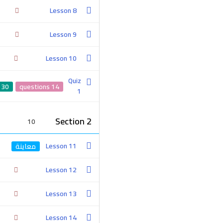
المناسبة لجمهورك ومجالك فنرحب بك في وكالة برانديزر Brandizr.
Lesson 8
معاً نحوا النجاح.
Lesson 9
2-0100-4757-380+
Lesson 10
Quiz
30 min
14 questions
1
Section 2
10
Lesson 11
متعتنا في نجاح عملائنا ، و احترافنا في صناعة البراندات وتأكيدها لدى
الجمهور المستهدف. عندما تسأل عن شركة تسويق إلكتروني مصرية
Lesson 12
.. الإجابة الجادة ستكون برانديزر ( صناع الهوية )
Lesson 13
Lesson 14