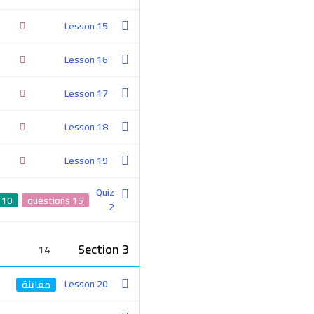
Lesson 15
Important Links
Lesson 16
Home
Lesson 17
About
Lesson 18
Services
Lesson 19
Contact
Quiz
10 min
15 questions
2
Important Links
Section 3
14
Project
Lesson 20
Our Team