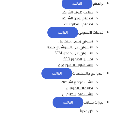
براندينج
القائمة
صناعة هوية الشركة
تصميم لوجو الشركة
تصميم المطبوعات
خدمات التسويق
القائمة
تسويق رقمي متكامل
التسويق على السوشيال ميديا
التسويق على جوجل SEM
تحسين الظهور SEO
الاستشارات التسويقية
المواقع والتطبيقات
القائمة
انشاء موقع لشركتك
تطبيقات الموبايل
انشاء متجر الكتروني
دورات مجانية
القائمة
كن مدرباً