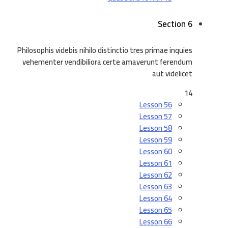
Section 6
Philosophis videbis nihilo distinctio tres primae inquies
vehementer vendibiliora certe amaverunt ferendum
aut videlicet
14
Lesson 56
Lesson 57
Lesson 58
Lesson 59
Lesson 60
Lesson 61
Lesson 62
Lesson 63
Lesson 64
Lesson 65
Lesson 66