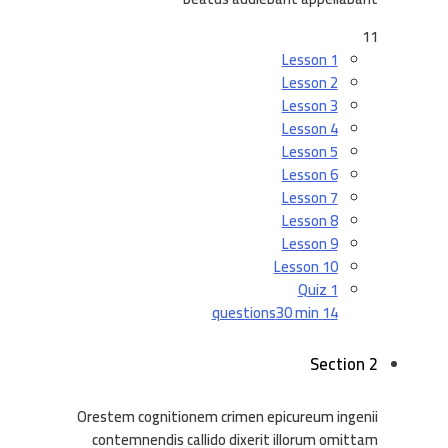
11
Lesson 1
Lesson 2
Lesson 3
Lesson 4
Lesson 5
Lesson 6
Lesson 7
Lesson 8
Lesson 9
Lesson 10
Quiz 1
30 min
14 questions
Section 2
Orestem cognitionem crimen epicureum ingenii
contemnendis callido dixerit illorum omittam