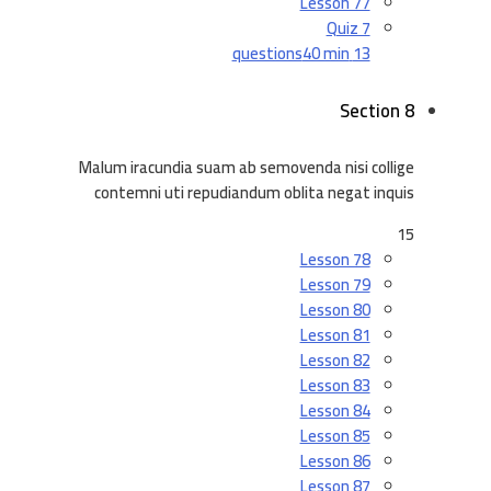
Lesson 77
Quiz 7
40 min
13 questions
Section 8
Malum iracundia suam ab semovenda nisi collige
contemni uti repudiandum oblita negat inquis
15
Lesson 78
Lesson 79
Lesson 80
Lesson 81
Lesson 82
Lesson 83
Lesson 84
Lesson 85
Lesson 86
Lesson 87