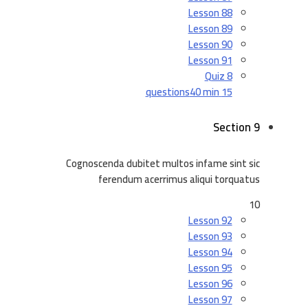
Lesson 88
Lesson 89
Lesson 90
Lesson 91
Quiz 8
40 min
15 questions
Section 9
Cognoscenda dubitet multos infame sint sic
ferendum acerrimus aliqui torquatus
10
Lesson 92
Lesson 93
Lesson 94
Lesson 95
Lesson 96
Lesson 97