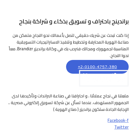
براندينج باحتراف و تسويق بذكاء و شراكة بنجاح
إذا كنت تبحث عن شريك حقيقي لتصل بأعمالك نحو النجاح متمكن من
صناعة الهوية المحترفة وتخطيط وتنفيذ الاستراتيجيات التسويقية
المناسبة لجمهورك ومجالك فنرحب بك في وكالة برانديزر Brandizr. معاً
نحوا النجاح.
2-0100-4757-380+
متعتنا في نجاح عملائنا ، و احترافنا في صناعة البراندات وتأكيدها لدى
الجمهور المستهدف. عندما تسأل عن شركة تسويق إلكتروني مصرية ..
الإجابة الجادة ستكون برانديزر ( صناع الهوية )
Facebook-f
Twitter