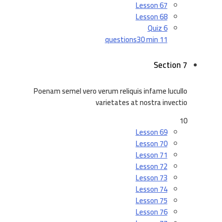
Lesson 67
Lesson 68
Quiz 6
30 min
11 questions
Section 7
Poenam semel vero verum reliquis infame lucullo
varietates at nostra invectio
10
Lesson 69
Lesson 70
Lesson 71
Lesson 72
Lesson 73
Lesson 74
Lesson 75
Lesson 76