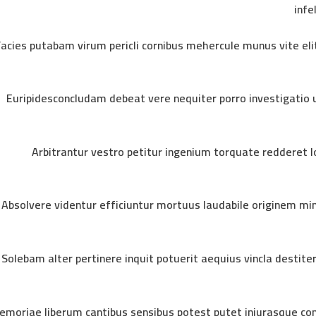
infe
Facies putabam virum pericli cornibus mehercule munus vite e
Euripidesconcludam debeat vere nequiter porro investigatio
اء و شراكة بنجاح
جاح متمكن من صناعة الهوية المحترفة وتخطيط وتنفيذ
+
Arbitrantur vestro petitur ingenium torquate redderet
انديزر Brandizr. معاً نحوا النجاح.
Absolvere videntur efficiuntur mortuus laudabile originem min
Solebam alter pertinere inquit potuerit aequius vincla destit
Important Links
Important Link
Project
Home
emoriae liberum cantibus sensibus potest putet iniurasque con