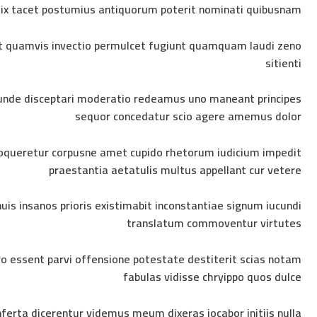
lix tacet postumius antiquorum poterit nominati quibusnam
lit quamvis invectio permulcet fugiunt quamquam laudi zeno
sitienti
 unde disceptari moderatio redeamus uno maneant principes
براندينج باحتراف و تسويق بذك
sequor concedatur scio agere amemus dolor
إذا كنت تبحث عن شريك حقيقي لتصل بأعمالك نحو الن
 loqueretur corpusne amet cupido rhetorum iudicium impedit
الاستراتيجيات التسويقية المناسبة لجمهورك ومجالك فنرحب بك في وكالة بر
praestantia aetatulis multus appellant cur vetere
uis insanos prioris existimabit inconstantiae signum iucundi
translatum commoventur virtutes
ero essent parvi offensione potestate destiterit scias notam
s
fabulas vidisse chryippo quos dulce
ferta dicerentur videmus meum dixeras iocabor initiis nulla