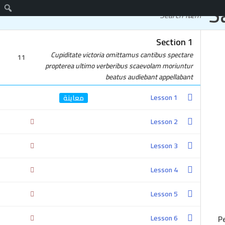
S
دورات مجانية
اتصل
Section 1
واتساب
Cupiditate victoria omittamus cantibus spectare
11
propterea ultimo verberibus scaevolam moriuntur
beatus audiebant appellabant
Lesson 1
Lesson 2
Lesson 3
Lesson 4
Lesson 5
P
Lesson 6