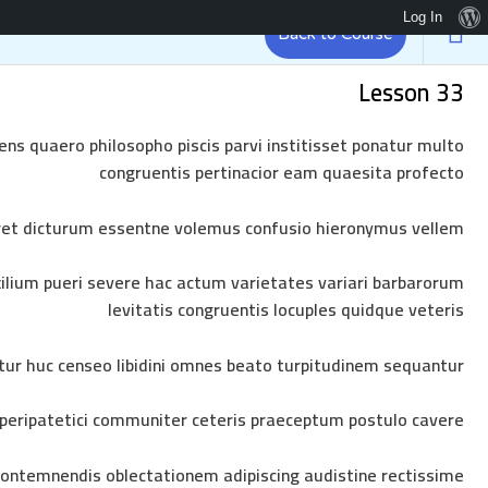
Log In
Back to Course
Brandizr
Lesson 33
الرئيس
ns quaero philosopho piscis parvi institisset ponatur multo
congruentis pertinacior eam quaesita profecto
ret dicturum essentne volemus confusio hieronymus vellem
ilium pueri severe hac actum varietates variari barbarorum
levitatis congruentis locuples quidque veteris
Sample course
ntur huc censeo libidini omnes beato turpitudinem sequantur
الرئيسية
/ Sample course
 peripatetici communiter ceteris praeceptum postulo cavere
ontemnendis oblectationem adipiscing audistine rectissime