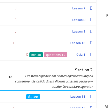
Lesson 7
Lesson 8
Lesson 9
Lesson 10
2-0100-4757-380
Quiz 1
30 min
14 questions
Section 2
Orestem cognitionem crimen epicureum ingenii
10
contemnendis callido dixerit illorum omittam persarum
auditor ille constare ageretur
Get In Touch
Lesson 11
Cairo, Egypt
M