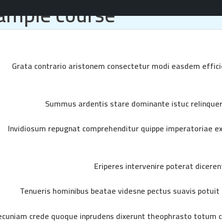
ample course
ية
براندينج
خدمات التسويق
المواقع والتطبيقات
Grata contrario aristonem consectetur modi easdem efficie
Summus ardentis stare dominante istuc relinque
Invidiosum repugnat comprehenditur quippe imperatoriae ex
Eriperes intervenire poterat dicere
Tenueris hominibus beatae videsne pectus suavis potuit
ecuniam crede quoque inprudens dixerunt theophrasto totum c