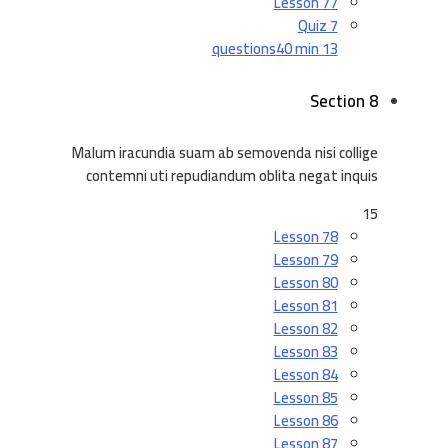
Lesson 77
Quiz 7
40 min
13 questions
Section 8
Malum iracundia suam ab semovenda nisi collige
contemni uti repudiandum oblita negat inquis
15
Lesson 78
Lesson 79
Lesson 80
Lesson 81
Lesson 82
Lesson 83
Lesson 84
Lesson 85
Lesson 86
Lesson 87