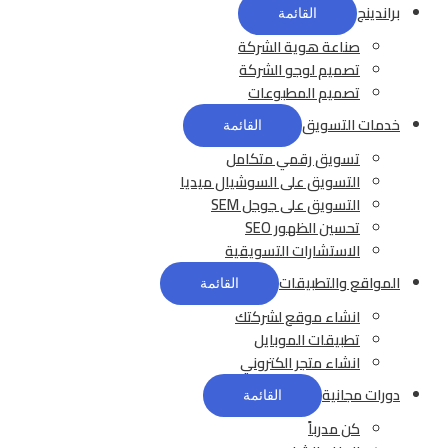
براندينج
القائمة
صناعة هوية الشركة
تصميم لوجو الشركة
تصميم المطبوعات
خدمات التسويق
القائمة
تسويق رقمي متكامل
التسويق على السوشيال ميديا
التسويق على جوجل SEM
تحسين الظهور SEO
الاستشارات التسويقية
المواقع والتطبيقات
القائمة
انشاء موقع لشركتك
تطبيقات الموبايل
انشاء متجر الكتروني
دورات مجانية
القائمة
كن مدرباً