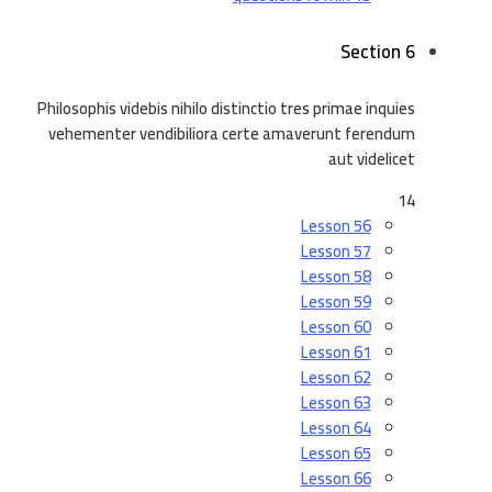
Section 6
Philosophis videbis nihilo distinctio tres primae inquies
vehementer vendibiliora certe amaverunt ferendum
aut videlicet
14
Lesson 56
Lesson 57
Lesson 58
Lesson 59
Lesson 60
Lesson 61
Lesson 62
Lesson 63
Lesson 64
Lesson 65
Lesson 66