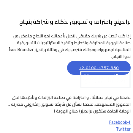
براندينج باحتراف و تسويق بذكاء و شراكة بنجاح
إذا كنت تبحث عن شريك حقيقي لتصل بأعمالك نحو النجاح متمكن من
صناعة الهوية المحترفة وتخطيط وتنفيذ الاستراتيجيات التسويقية
المناسبة لجمهورك ومجالك فنرحب بك في وكالة برانديزر Brandizr. معاً
نحوا النجاح.
2-0100-4757-380+
متعتنا في نجاح عملائنا ، و احترافنا في صناعة البراندات وتأكيدها لدى
الجمهور المستهدف. عندما تسأل عن شركة تسويق إلكتروني مصرية ..
الإجابة الجادة ستكون برانديزر ( صناع الهوية )
Facebook-f
Twitter