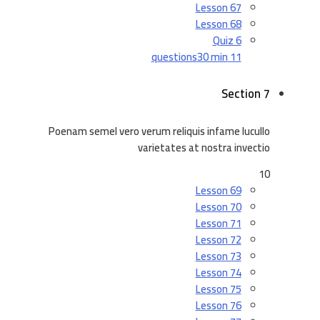
Lesson 67
Lesson 68
Quiz 6
30 min
11 questions
Section 7
Poenam semel vero verum reliquis infame lucullo
varietates at nostra invectio
10
Lesson 69
Lesson 70
Lesson 71
Lesson 72
Lesson 73
Lesson 74
Lesson 75
Lesson 76