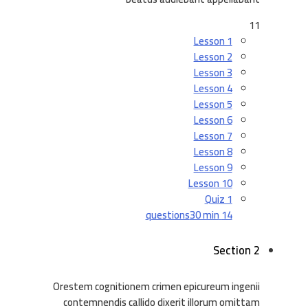
11
Lesson 1
Lesson 2
Lesson 3
Lesson 4
Lesson 5
Lesson 6
Lesson 7
Lesson 8
Lesson 9
Lesson 10
Quiz 1
30 min
14 questions
Section 2
Orestem cognitionem crimen epicureum ingenii
contemnendis callido dixerit illorum omittam