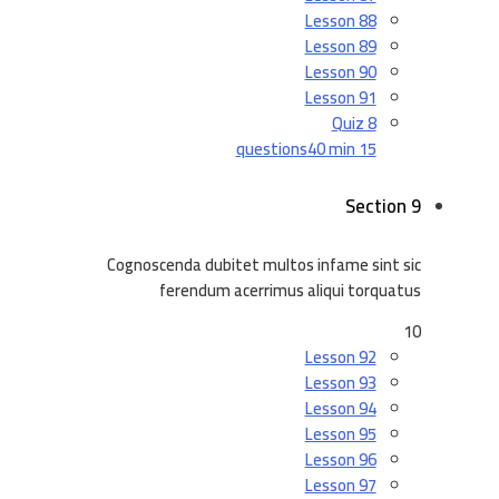
Lesson 88
Lesson 89
Lesson 90
Lesson 91
Quiz 8
40 min
15 questions
Section 9
Cognoscenda dubitet multos infame sint sic
ferendum acerrimus aliqui torquatus
10
Lesson 92
Lesson 93
Lesson 94
Lesson 95
Lesson 96
Lesson 97