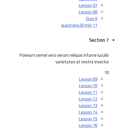
Lesson 67
Lesson 68
Quiz 6
30 min
11 questions
Section 7
Poenam semel vero verum reliquis infame lucullo
varietates at nostra invectio
10
Lesson 69
Lesson 70
Lesson 71
Lesson 72
Lesson 73
Lesson 74
Lesson 75
Lesson 76