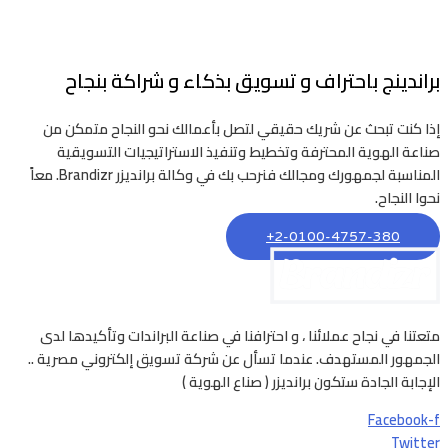
براندينج باحتراف و تسويق بذكاء و شراكة بنجاح
إذا كنت تبحث عن شريك حقيقي لتصل بأعمالك نحو النجاح متمكن من
صناعة الهوية المحترفة وتخطيط وتنفيذ الاستراتيجيات التسويقية
المناسبة لجمهورك ومجالك فنرحب بك في وكالة برانديزر Brandizr. معاً
نحوا النجاح.
2-0100-4757-380+
متعتنا في نجاح عملائنا ، و احترافنا في صناعة البراندات وتأكيدها لدى
الجمهور المستهدف. عندما تسأل عن شركة تسويق إلكتروني مصرية ..
الإجابة الجادة ستكون برانديزر ( صناع الهوية )
Facebook-f
Twitter