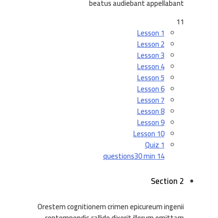
beatus audiebant appellabant
11
Lesson 1
Lesson 2
Lesson 3
Lesson 4
Lesson 5
Lesson 6
Lesson 7
Lesson 8
Lesson 9
Lesson 10
Quiz 1
30 min
14 questions
Section 2
Orestem cognitionem crimen epicureum ingenii
contemnendis callido dixerit illorum omittam