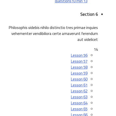
10 min
13 questions
Section 6
Philosophis videbis nihilo distinctio tres primae inquies
vehementer vendibiliora certe amaverunt ferendum
aut videlicet
14
Lesson 56
Lesson 57
Lesson 58
Lesson 59
Lesson 60
Lesson 61
Lesson 62
Lesson 63
Lesson 64
Lesson 65
Lesson 66