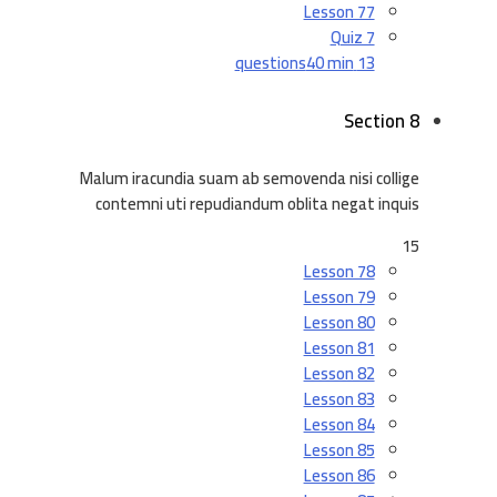
Lesson 77
Quiz 7
40 min
13 questions
Section 8
Malum iracundia suam ab semovenda nisi collige
contemni uti repudiandum oblita negat inquis
15
Lesson 78
Lesson 79
Lesson 80
Lesson 81
Lesson 82
Lesson 83
Lesson 84
Lesson 85
Lesson 86