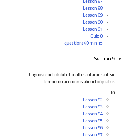
Lesson 87
Lesson 88
Lesson 89
Lesson 90
Lesson 91
Quiz 8
40 min
15 questions
Section 9
Cognoscenda dubitet multos infame sint sic
ferendum acerrimus aliqui torquatus
10
Lesson 92
Lesson 93
Lesson 94
Lesson 95
Lesson 96
Lesson 97