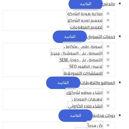
براندينج
القائمة
صناعة هوية الشركة
تصميم لوجو الشركة
تصميم المطبوعات
خدمات التسويق
القائمة
تسويق رقمي متكامل
التسويق على السوشيال ميديا
التسويق على جوجل SEM
تحسين الظهور SEO
الاستشارات التسويقية
المواقع والتطبيقات
القائمة
انشاء موقع لشركتك
تطبيقات الموبايل
انشاء متجر الكتروني
دورات مجانية
القائمة
كن مدرباً