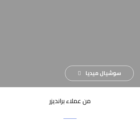
سوشيال ميديا
من عملاء برانديزر