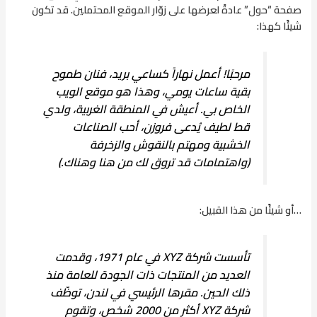
صفحة “حول” عادةً لعرضها على زوّار الموقع المحتملين. قد تكون
شيئًا كهذا:
مرحبًا! أعمل نهاراً كساعي بريد، فنان طموح
بقية ساعات يومي، وهذا هو موقع الويب
الخاص بي. أعيش في المنطقة الغربية، ولدي
قط لطيف يُدعى فروزن، أحب الصناعات
الخشبية ومهتم بالنقوش والزخرفة
(واهتمامات قد تروق لك من هنا وهناك.)
…أو شيئًا من هذا القبيل:
تأسست شركة XYZ في عام 1971، وقدمت
العديد من المنتجات ذات الجودة للعامة منذ
ذلك الحين. مقرها الرئيسي في لندن، توظّف
شركة XYZ أكثر من 2000 شخص، وتقوم