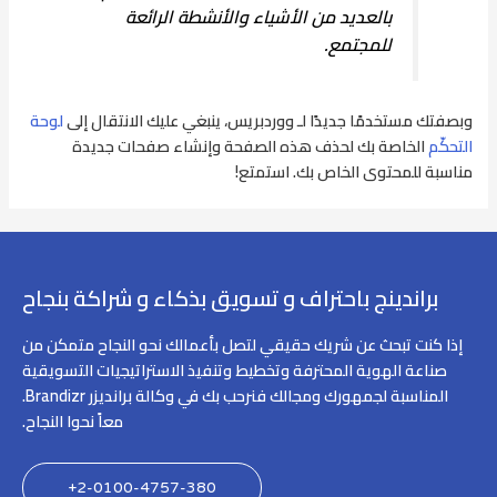
بالعديد من الأشياء والأنشطة الرائعة
للمجتمع.
وبصفتك مستخدمًا جديدًا لـ ووردبريس، ينبغي عليك الانتقال إلى
لوحة
التحكّم
الخاصة بك لحذف هذه الصفحة وإنشاء صفحات جديدة
مناسبة للمحتوى الخاص بك. استمتع!
براندينج باحتراف و تسويق بذكاء و شراكة بنجاح
إذا كنت تبحث عن شريك حقيقي لتصل بأعمالك نحو النجاح متمكن من
صناعة الهوية المحترفة وتخطيط وتنفيذ الاستراتيجيات التسويقية
المناسبة لجمهورك ومجالك فنرحب بك في وكالة برانديزر Brandizr.
معاً نحوا النجاح.
2-0100-4757-380+