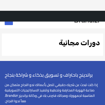
Brandizr
دورات مجانية
براندينج باحتراف و تسويق بذكاء و شراكة بنجاح
إذا كنت تبحث عن شريك حقيقي لتصل بأعمالك نحو النجاح متمكن من
صناعة الهوية المحترفة وتخطيط وتنفيذ الاستراتيجيات التسويقية
المناسبة لجمهورك ومجالك فنرحب بك في وكالة برانديزر Brandizr.
معاً نحوا النجاح.