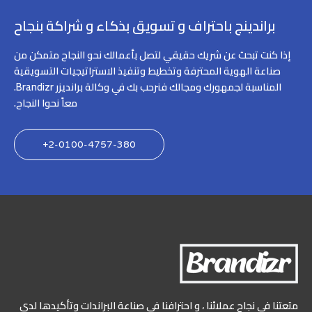
براندينج باحتراف و تسويق بذكاء و شراكة بنجاح
إذا كنت تبحث عن شريك حقيقي لتصل بأعمالك نحو النجاح متمكن من
صناعة الهوية المحترفة وتخطيط وتنفيذ الاستراتيجيات التسويقية
المناسبة لجمهورك ومجالك فنرحب بك في وكالة برانديزر Brandizr.
معاً نحوا النجاح.
2-0100-4757-380+
متعتنا في نجاح عملائنا ، و احترافنا في صناعة البراندات وتأكيدها لدى