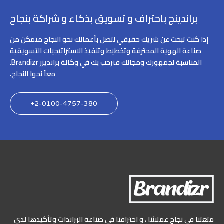
براندينج باحتراف و تسويق بذكاء و شراكة بنجاح
إذا كنت تبحث عن شريك حقيقي لتصل بأعمالك نحو النجاح متمكن من
صناعة الهوية المحترفة وتخطيط وتنفيذ الاستراتيجيات التسويقية
المناسبة لجمهورك ومجالك فنرحب بك في وكالة برانديزر Brandizr.
معاً نحوا النجاح.
2-0100-4757-380+
متعتنا في نجاح عملائنا ، و احترافنا في صناعة البراندات وتأكيدها لدى