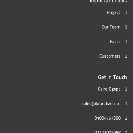
Important Links
Project
Our Team
Facts
Customers
Get In Touch
Cairo, Egypt
sales@brandizr.com
01004757380
01122002088